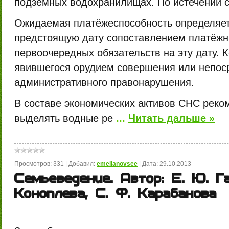
подземных водохранилищах. По истечении с
Ожидаемая платёжеспособность определяе
предстоящую дату сопоставлением платёжн
первоочередных обязательств на эту дату. 
явившегося орудием совершения или непос
административного правонарушения.
В составе экономических активов СНС реко
выделять водные ре
...
Читать дальше »
Просмотров:
331
|
Добавил:
emelianovsee
|
Дата:
29.10.2013
Семьеведение. Автор: Е. Ю. Га
Коноплева, С. Ф. Карабанова