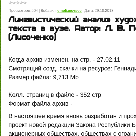
Просмотров:
504
|
Добавил:
emelianovsee
|
Дата:
29.10.2013
Лингвистический анализ худо
текста в вузе. Автор: Л. В. 
(Лисоченко)
Когда архив изменен. на стр. -
27.02.11
Смотрящий созд. скачки на ресурсе:
Геннад
Размер файла:
9,713 Mb
Колл. страниц в файле -
352 стр
Формат файла архив -
В настоящее время вновь разработан и про
проект новой редакции Закона Республики 
акционерных обществах, обществах с огран