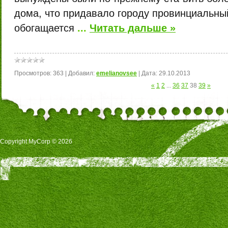
дома, что придавало городу провинциальный
обогащается
...
Читать дальше »
Просмотров:
363
|
Добавил:
emelianovsee
|
Дата:
29.10.2013
«
1
2
...
36
37
38
39
»
Copyright MyCorp © 2026