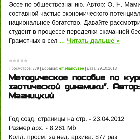
Эссе по обществознанию. Автор: О. Н. Мам
составной частью экономического потенциа
национальное богатство. Давайте рассмотри
студент в процессе переделки скачанной бе
Грамотных в сел
...
Читать дальше »
Просмотров:
379
|
Добавил:
emelianovsee
|
Дата:
29.10.2013
Методическое пособие по кур
хаотической динамики". Автор:
Магницкий
Год созд. страницы на стр. -
23.04.2012
Размер арх. -
8,261 Mb
Колл. просм. за нед. архива:
877 раз