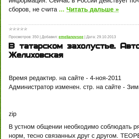
информация. Сейчас в России действует поч
сборов, не счита
...
Читать дальше »
Просмотров:
350
|
Добавил:
emelianovsee
|
Дата:
29.10.2013
В татарском захолустье. Авто
Желиховская
Время редактир. на сайте -
4-ноя-2011
Администратор изменен. стр. на сайте -
Зим
zip
В устном общении необходимо соблюдать ря
норм, тесно связанных друг с другом. Т