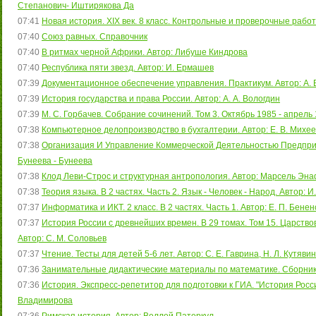
Степанович- Иштирякова Да
07:41
Новая история. XIX век. 8 класс. Контрольные и проверочные работ
07:40
Союз равных. Справочник
07:40
В ритмах черной Африки. Автор: Либуше Киндрова
07:40
Республика пяти звезд. Автор: И. Ермашев
07:39
Документационное обеспечение управления. Практикум. Автор: А. В
07:39
История государства и права России. Автор: А. А. Вологдин
07:39
М. С. Горбачев. Собрание сочинений. Том 3. Октябрь 1985 - апрель 
07:38
Компьютерное делопроизводство в бухгалтерии. Автор: Е. В. Михеев
07:38
Организация И Управление Коммерческой Деятельностью Предприя
Бунеева - Бунеева
07:38
Клод Леви-Строс и структурная антропология. Автор: Марсель Эн
07:38
Теория языка. В 2 частях. Часть 2. Язык - Человек - Народ. Автор: И
07:37
Информатика и ИКТ. 2 класс. В 2 частях. Часть 1. Автор: Е. П. Бенен
07:37
История России с древнейших времен. В 29 томах. Том 15. Царствов
Автор: С. М. Соловьев
07:37
Чтение. Тесты для детей 5-6 лет. Автор: С. Е. Гаврина, Н. Л. Кутяви
07:36
Занимательные дидактические материалы по математике. Сборник з
07:36
История. Экспресс-репетитор для подготовки к ГИА. "История России X
Владимирова