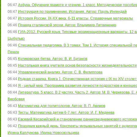
06:47
Азбука. Обучение грамоте и чтению. 1 класс. Методическое пособие. 
06:47
Инструкция по применению. Испания. Автор: Пауль Ингендай
06:47
История России. IХ-XX века. 6-11 классы. Справочные материалы
06:46
Правда сталинской эпохи. Автор: Владимир Литвиненко
06:46
ГИА-2012. Русский язык. Типовые экзаменационные варианты. 12 вар
Цыбулько
06:46
Специальная педагогика. В 3 томах. Том 1. История специальной пед
Пенин
06:45
Куликовская битва. Автор: В. И. Буганов
06:45
Настольная книга учителя основ безопасности жизнедеятельности
06:44
Управленческий анализ. Автор: С. В. Филиппова
06:44
Родная старина. Книга 1. Отечественная история с IX по XIV столет
06:44
Я - целый мир. Программа развития личности подростков и юношест
06:44
Литература. 5 класс. В 2 частях. Часть 2. Автор: М. В. Черкезова, Е.
Вербовая
06:43
Математика для политологов. Автор: В. П. Акимов
06:43
Тесты. Математика детям 6-7 лет. Автор: И. Г. Медеева
06:43
Евсевий Кесарийский и становление раннесредневекового историзм
06:42
Праздник каждый день. Конспекты музыкальных занятий с аудиопр
Ирина Каплунова, Ирина Новоскольцева