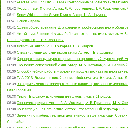
06:42
Practise Your English: 6 Grade / Контрольные работы по английскому 
06:42
Русский язык. 8 класс. Автор: Л. А. Тростенцова, Т. А. Ладыженская,
06:41
Snow-White and the Seven Dwarfs. Автор: Н. А. Наумова
06:41
Основы права
06:41
Сдаем обществознание. Для среднего профессионального образован
06:41
Читай, думай, пиши. 4 класс. Рабочая тетрадь по русскому языку. В 2
Н. Г. Галунчикова, Э. В. Якубовская
06:40
Логистика. Автор: М. Н. Григорьев, С. А. Уваров
06:40
Стихи к зимним детским праздникам. Автор: Т. Б. Ладыгина
06:40
Корпоративная культура современных организаций. Курс лекций. Ав
06:39
Экономика современной Азии. Автор: М. А. Потапов, А. И. Салицкий
06:39
Способ учебной работы - условие и продукт познавательной деят
06:39
ГИА-2013. Экзамен в новой форме. Информатика. 9 класс. Автор: Д. 
06:39
Звездные имена Петербурга. Малые планеты, названные именами 
Олег Коротцев
06:38
Химия. В кратком изложении для школьников. 8-11 классы
06:38
Экономика фирмы. Автор: В. А. Максимов, А. В. Ермишина, М. А. Сп
06:38
Конституционная экономика. Автор: Ответственный редактор Г. А. 
06:37
Занятия по изобразительной деятельности в детском саду. Средняя 
С. Швайко