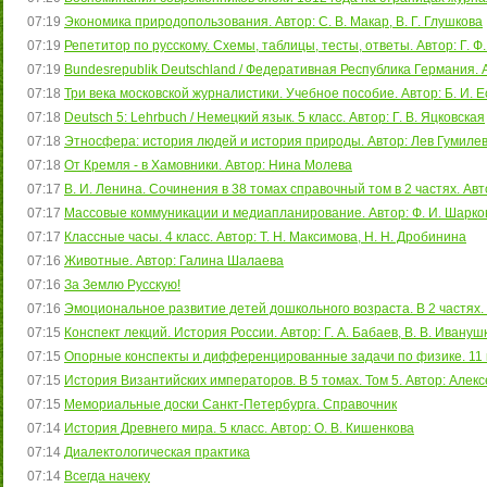
07:19
Экономика природопользования. Автор: С. В. Макар, В. Г. Глушкова
07:19
Репетитор по русскому. Схемы, таблицы, тесты, ответы. Автор: Г. Ф
07:19
Bundesrepublik Deutschland / Федеративная Республика Германия. А
07:18
Три века московской журналистики. Учебное пособие. Автор: Б. И. Ес
07:18
Deutsch 5: Lehrbuch / Немецкий язык. 5 класс. Автор: Г. В. Яцковская
07:18
Этносфера: история людей и история природы. Автор: Лев Гумиле
07:18
От Кремля - в Хамовники. Автор: Нина Молева
07:17
В. И. Ленина. Сочинения в 38 томах справочный том в 2 частях. Авт
07:17
Массовые коммуникации и медиапланирование. Автор: Ф. И. Шарко
07:17
Классные часы. 4 класс. Автор: Т. Н. Максимова, Н. Н. Дробинина
07:16
Животные. Автор: Галина Шалаева
07:16
За Землю Русскую!
07:16
Эмоциональное развитие детей дошкольного возраста. В 2 частях. Ч
07:15
Конспект лекций. История России. Автор: Г. А. Бабаев, В. В. Ивануш
07:15
Опорные конспекты и дифференцированные задачи по физике. 11 кла
07:15
История Византийских императоров. В 5 томах. Том 5. Автор: Алек
07:15
Мемориальные доски Санкт-Петербурга. Справочник
07:14
История Древнего мира. 5 класс. Автор: О. В. Кишенкова
07:14
Диалектологическая практика
07:14
Всегда начеку