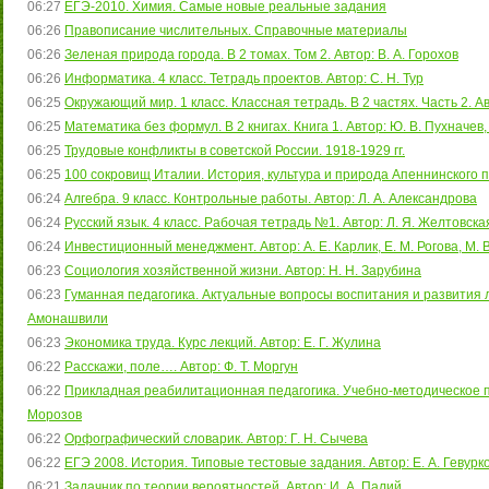
06:27
ЕГЭ-2010. Химия. Самые новые реальные задания
06:26
Правописание числительных. Справочные материалы
06:26
Зеленая природа города. В 2 томах. Том 2. Автор: В. А. Горохов
06:26
Информатика. 4 класс. Тетрадь проектов. Автор: С. Н. Тур
06:25
Окружающий мир. 1 класс. Классная тетрадь. В 2 частях. Часть 2. Ав
06:25
Математика без формул. В 2 книгах. Книга 1. Автор: Ю. В. Пухначев,
06:25
Трудовые конфликты в советской России. 1918-1929 гг.
06:25
100 сокровищ Италии. История, культура и природа Апеннинского 
06:24
Алгебра. 9 класс. Контрольные работы. Автор: Л. А. Александрова
06:24
Русский язык. 4 класс. Рабочая тетрадь №1. Автор: Л. Я. Желтовска
06:24
Инвестиционный менеджмент. Автор: А. Е. Карлик, Е. М. Рогова, М. В.
06:23
Социология хозяйственной жизни. Автор: Н. Н. Зарубина
06:23
Гуманная педагогика. Актуальные вопросы воспитания и развития л
Амонашвили
06:23
Экономика труда. Курс лекций. Автор: Е. Г. Жулина
06:22
Расскажи, поле…. Автор: Ф. Т. Моргун
06:22
Прикладная реабилитационная педагогика. Учебно-методическое пос
Морозов
06:22
Орфографический словарик. Автор: Г. Н. Сычева
06:22
ЕГЭ 2008. История. Типовые тестовые задания. Автор: Е. А. Гевурко
06:21
Задачник по теории вероятностей. Автор: И. А. Палий