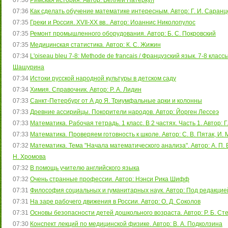
07:36
Римская история. Автор: Веллей Патеркул
07:36
Как сделать обучение математике интересным. Автор: Г. И. Саранц
07:35
Греки и Россия. XVII-XX вв.. Автор: Иоаннис Николопулос
07:35
Ремонт промышленного оборудования. Автор: Б. С. Покровский
07:35
Медицинская статистика. Автор: К. С. Жижин
07:34
L'oiseau bleu 7-8: Methode de francais / Французский язык. 7-8 класс
Шашурина
07:34
Истоки русской народной культуры в детском саду
07:34
Химия. Справочник. Автор: Р. А. Лидин
07:33
Санкт-Петербург от А до Я. Триумфальные арки и колонны
07:33
Древние ассирийцы. Покорители народов. Автор: Йорген Лессеэ
07:33
Математика. Рабочая тетрадь. 1 класс. В 2 частях. Часть 1. Автор: Г
07:33
Математика. Проверяем готовность к школе. Автор: С. В. Пятак, И.
07:32
Математика. Тема "Начала математического анализа". Автор: А. П. Вл
Н. Хромова
07:32
В помощь учителю английского языка
07:32
Очень странные профессии. Автор: Нэнси Рика Шифф
07:31
Философия социальных и гуманитарных наук. Автор: Под редакцией
07:31
На заре рабочего движения в России. Автор: О. Д. Соколов
07:31
Основы безопасности детей дошкольного возраста. Автор: Р. Б. Ст
07:30
Конспект лекций по медицинской физике. Автор: В. А. Подколзина