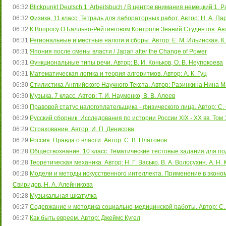
06:32
Blickpunkt Deutsch 1: Arbeitsbuch / В центре внимания немецкий 1. 
06:32
Физика. 11 класс. Тетрадь для лабораторных работ. Автор: Н. А. П
06:32
К Вопросу О Балльно-Рейтинговом Контроле Знаний Студентов. Ав
06:31
Региональные и местные налоги и сборы. Автор: Е. М. Ильинская, К.
06:31
Япония после смены власти / Japan after the Change of Power
06:31
Функциональные типы речи. Автор: В. И. Коньков, О. В. Неупокоева
06:31
Математическая логика и теория алгоритмов. Автор: А. К. Гуц
06:30
Стилистика Английского Научного Текста. Автор: Разинкина Нина 
06:30
Музыка. 7 класс. Автор: Т. И. Науменко, В. В. Алеев
06:30
Правовой статус налогоплательщика - физического лица. Автор: С. 
06:29
Русский сборник. Исследования по истории России XIX - ХХ вв. Том 
06:29
Страхование. Автор: И. П. Денисова
06:29
Россия. Правда о власти. Автор: С. В. Платонов
06:28
Обществознание. 10 класс. Тематические тестовые задания для под
06:28
Теоретическая механика. Автор: Н. Г. Васько, В. А. Волосухин, А. Н. 
06:28
Модели и методы искусственного интеллекта. Применение в экономик
Свиридов, Н. А. Алейникова
06:28
Музыкальная шкатулка
06:27
Содержание и методика социально-медицинской работы. Автор: С. В
06:27
Как быть евреем. Автор: Джеймс Кугел