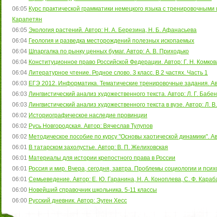
06:05
Курс практической грамматики немецкого языка с тренировочными и
Карапетян
06:05
Экология растений. Автор: Н. А. Березина, Н. Б. Афанасьева
06:04
Геология и разведка месторождений полезных ископаемых
06:04
Шпаргалка по рынку ценных бумаг. Автор: А. В. Приходько
06:04
Конституционное право Российской Федерации. Автор: Г. Н. Комкова,
06:04
Литературное чтение. Родное слово. 3 класс. В 2 частях. Часть 1
06:03
ЕГЭ 2012. Информатика. Тематические тренировочные задания. Авт
06:03
Лингвистический анализ художественного текста. Автор: Л. Г. Бабен
06:03
Лингвистический анализ художественного текста в вузе. Автор: Л. В
06:02
Историографическое наследие провинции
06:02
Русь Новгородская. Автор: Вячеслав Тулупов
06:02
Методическое пособие по курсу "Основы хаотической динамики". Ав
06:01
В татарском захолустье. Автор: В. П. Желиховская
06:01
Материалы для истории крепостного права в России
06:01
Россия и мир. Вчера, сегодня, завтра. Проблемы социологии и псих
06:01
Семьеведение. Автор: Е. Ю. Гаранина, Н. А. Коноплева, С. Ф. Кара
06:00
Новейший справочник школьника. 5-11 классы
06:00
Русский дневник. Автор: Эуген Хесс