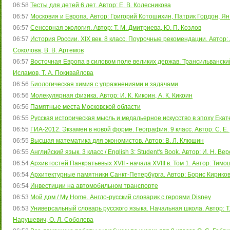
06:58
Тесты для детей 6 лет. Автор: Е. В. Колесникова
06:57
Московия и Европа. Автор: Григорий Котошихин, Патрик Гордон, Я
06:57
Сенсорная экология. Автор: Т. М. Дмитриева, Ю. П. Козлов
06:57
История России. XIX век. 8 класс. Поурочные рекомендации. Автор: А.
Соколова, В. В. Артемов
06:57
Восточная Европа в силовом поле великих держав. Трансильванский 
Исламов, Т. А. Покивайлова
06:56
Биологическая химия с упражнениями и задачами
06:56
Молекулярная физика. Автор: И. К. Кикоин, А. К. Кикоин
06:56
Памятные места Московской области
06:55
Русская историческая мысль и медальерное искусство в эпоху Екатер
06:55
ГИА-2012. Экзамен в новой форме. География. 9 класс. Автор: С. Е
06:55
Высшая математика для экономистов. Автор: В. Л. Клюшин
06:55
Английский язык. 3 класс / English 3: Student's Book. Автор: И. Н. В
06:54
Архив гостей Панкратьевых XVII - начала XVIII в. Том 1. Автор: Тимош
06:54
Архитектурные памятники Санкт-Петербурга. Автор: Борис Кирико
06:54
Инвестиции на автомобильном транспорте
06:53
Мой дом / My Home. Англо-русский словарик с героями Disney
06:53
Универсальный словарь русского языка. Начальная школа. Автор: Т. А
Нарушевич, О. Л. Соболева