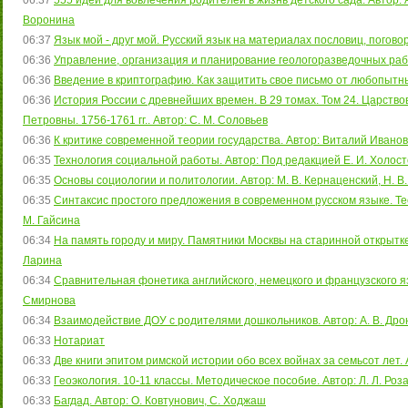
06:37
555 идей для вовлечения родителей в жизнь детского сада. Автор: А.
Воронина
06:37
Язык мой - друг мой. Русский язык на материалах пословиц, поговор
06:36
Управление, организация и планирование геологоразведочных ра
06:36
Введение в криптографию. Как защитить свое письмо от любопытных
06:36
История России с древнейших времен. В 29 томах. Том 24. Царст
Петровны. 1756-1761 гг.. Автор: С. М. Соловьев
06:36
К критике современной теории государства. Автор: Виталий Иванов
06:35
Технология социальной работы. Автор: Под редакцией Е. И. Холост
06:35
Основы социологии и политологии. Автор: М. В. Кернаценский, Н. В
06:35
Синтаксис простого предложения в современном русском языке. Тео
М. Гайсина
06:34
На память городу и миру. Памятники Москвы на старинной открытке. 
Ларина
06:34
Сравнительная фонетика английского, немецкого и французского язык
Смирнова
06:34
Взаимодействие ДОУ с родителями дошкольников. Автор: А. В. Дрон
06:33
Нотариат
06:33
Две книги эпитом римской истории обо всех войнах за семьсот лет.
06:33
Геоэкология. 10-11 классы. Методическое пособие. Автор: Л. Л. Роза
06:33
Багдад. Автор: О. Ковтунович, С. Ходжаш