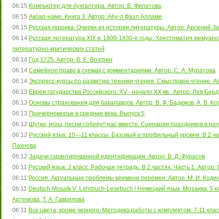
06:15
Компьютер для бухгалтера. Автор: В. Филатова
06:15
Акбар-наме. Книга 3. Автор: Абу-л Фазл Аллами
06:15
Русская героика. Очерки из истории литературы. Автор: Арсений З
06:14
Русская литература XIX в. 1800-1830-е годы. Хрестоматия мемуар
литературно-критических статей
06:14
Год 1725. Автор: В. Е. Возгрин
06:14
Семейное право в схемах с комментариями. Автор: С. А. Муратова
06:14
Экспресс-курсы по развитию техники чтения. Смысловое чтение. Авт
06:13
Евреи государства Российского. XV - начало XX вв.. Автор: Лев Бер
06:13
Основы страхования для бакалавров. Автор: В. Ф. Бадюков, А. В. Ко
06:13
Причерноморье в средние века. Выпуск 5
06:12
Шутки, игры, песни соберут нас вместе. Сценарии праздников в нач
06:12
Русский язык. 10—11 классы. Базовый и профильный уровни. В 2 частя
Пахнова
06:12
Задачи гарантированной идентификации. Автор: В. Д. Фурасов
06:11
Русский язык. 2 класс. Рабочая тетрадь. В 2 частях. Часть 1. Автор: 
06:11
Россия. Актуальные проблемы времени перемен. Автор: М. И. Коди
06:11
Deutsch Mosaik V: Lehrbuch-Lesebuch / Немецкий язык. Мозаика. 5 кла
Артемова, Т. А. Гаврилова
06:11
Все цвета, кроме черного. Методика работы с комплектом. 7-11 кла