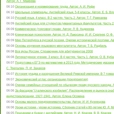
Автор: А. Г. Макеева
06:10
Организация и нормирование труда. Автор: А. И. Рофе
06:10
Школьные олимпиады. Английский язык. 5-8 классы. Автор: Е. Б. Вл
06:10
Русский язык. 4 класс. В 2 частях. Часть 2. Автор: Т. Г. Рамзаева
06:09
Английский язык для студентов гуманитарных факультетов. Часть 2. 
06:09
Коммерческое (торговое) право. Автор: Л. В. Андреева
06:09
Клиническая психология. Автор: Н. Д. Лакосина, И. И. Сергеев, О. Ф
06:09
Мир Петербурга в русской поэзии. Очерки исторической поэтики. Ав
06:08
Основы изучения языкового менталитета. Автор: Т. Б. Радбиль
06:08
Все вузы России. Справочник для абитуриентов 2008
06:08
Литературное чтение. 3 класс. В 4 частях. Часть 1. Автор: О. В. Куб
06:07
Подготовка к ЕГЭ по математике в 2013 году. Методические указания.
С. Трепалин, П. И. Захаров
06:07
История упадка и разрушения Великой Римской империи. В 7 томах.
06:07
Экономический атлас организации (предприятия)
06:06
Очерки семейных отношений по обычному праву русского народа. А
06:06
За фасадом "сталинского изобилия". Распределение и рынок в сна
индустриализации. 1927-1941. Автор: Елена Осокина
06:06
Основы малого предпринимательства. Автор: И. И. Кузнецова
06:06
Уроки истории - уроки историка. Сборник статей к 80-летию Ю. Д. 
06:05
Праздники и будни с английским. Автор: Н. И. Красюк, В. В. Красюк