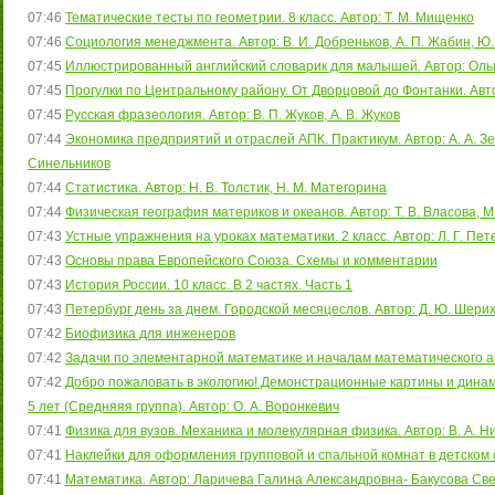
07:46
Тематические тесты по геометрии. 8 класс. Автор: Т. М. Мищенко
07:46
Социология менеджмента. Автор: В. И. Добреньков, А. П. Жабин, Ю
07:45
Иллюстрированный английский словарик для малышей. Автор: Оль
07:45
Прогулки по Центральному району. От Дворцовой до Фонтанки. Ав
07:45
Русская фразеология. Автор: В. П. Жуков, А. В. Жуков
07:44
Экономика предприятий и отраслей АПК. Практикум. Автор: А. А. Зел
Синельников
07:44
Статистика. Автор: Н. В. Толстик, Н. М. Матегорина
07:44
Физическая география материков и океанов. Автор: Т. В. Власова, М.
07:43
Устные упражнения на уроках математики. 2 класс. Автор: Л. Г. Пет
07:43
Основы права Европейского Союза. Схемы и комментарии
07:43
История России. 10 класс. В 2 частях. Часть 1
07:43
Петербург день за днем. Городской месяцеслов. Автор: Д. Ю. Шери
07:42
Биофизика для инженеров
07:42
Задачи по элементарной математике и началам математического ан
07:42
Добро пожаловать в экологию! Демонстрационные картины и динам
5 лет (Средняяя группа). Автор: О. А. Воронкевич
07:41
Физика для вузов. Механика и молекулярная физика. Автор: В. А. Н
07:41
Наклейки для оформления групповой и спальной комнат в детском 
07:41
Математика. Автор: Ларичева Галина Александровна- Бакусова С