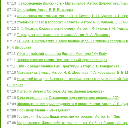
07:13
Товароведение Волокнистых Материалов. Автор: Доломатова Лиди
07:13
Философия. Автор: Е. Е. Ермакова
07:13
Финансовая математика. Автор: П. Н. Брусов, П. П. Брусов, Н. П. Ор
07:13
Уголовное право в вопросах и ответах. Автор: А. О. Хапаев, Е. С. 
07:12
С. Т. Аксаков. Краеведческие очерки. Автор: Г. Ф. Гудков, З. И. Гудков
07:12
Тетрадь по чистописанию. 4 класс. Автор: М. А. Яковлева
07:12
ЕГЭ-2013. Математика. Самое полное издание типовых тестовых ва
И. Р. Высоцкий
07:11
Учим английский с героями Диснея. Мое тело / My Body
07:11
Неорганическая химия. Весь школьный курс в таблицах
07:11
Связи с общественностью. Практикум. Автор: Э. В. Кондратьев
07:10
Математика. 9 класс. Автор: Н. В. Шевелева, Т. А. Корешкова, В. В.
07:10
Немецкий язык для бакалавров экономических специальностей. Автор:
Н. Лесная
07:10
Империя Великих Моголов. Автор: Валери Беренстен
07:10
Календарь погоды. Оснащение педагогического процесса ДОУ
07:09
Шпаргалка по истории государства и права России. Автор: Л. В. Дуд
07:09
Производственный менеджмент
07:09
Геометрия. 9 класс. Дидактические материалы. Автор: Б. Г. Зив
07:08
Мир и человек. Живые обитатели планеты. Учебник. 3 класс. Автор: А