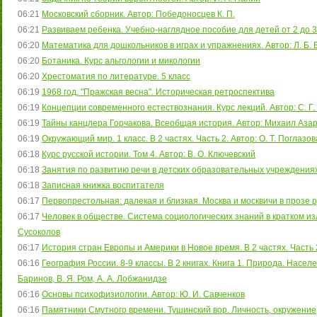
06:21
Московский сборник. Автор: Победоносцев К. П.
06:21
Развиваем ребенка. Учебно-наглядное пособие для детей от 2 до 3 ле
06:20
Математика для дошкольников в играх и упражнениях. Автор: Л. Б. 
06:20
Ботаника. Курс альгологии и микологии
06:20
Хрестоматия по литературе. 5 класс
06:19
1968 год. "Пражская весна". Историческая ретроспектива
06:19
Концепции современного естествознания. Курс лекций. Автор: С. Г
06:19
Тайны канцлера Горчакова. Всеобщая история. Автор: Михаил Азар
06:19
Окружающий мир. 1 класс. В 2 частях. Часть 2. Автор: О. Т. Поглазов
06:18
Курс русской истории. Том 4. Автор: В. О. Ключевский
06:18
Занятия по развитию речи в детских образовательных учреждениях. 
06:18
Записная книжка воспитателя
06:17
Первопрестольная: далекая и близкая. Москва и москвичи в прозе р
06:17
Человек в обществе. Система социологических знаний в кратком изло
Сусоколов
06:17
История стран Европы и Америки в Новое время. В 2 частях. Часть 
06:16
География России. 8-9 классы. В 2 книгах. Книга 1. Природа. Населен
Баринов, В. Я. Ром, А. А. Лобжанидзе
06:16
Основы психофизиологии. Автор: Ю. И. Савченков
06:16
Памятники Смутного времени. Тушинский вор. Личность, окружение