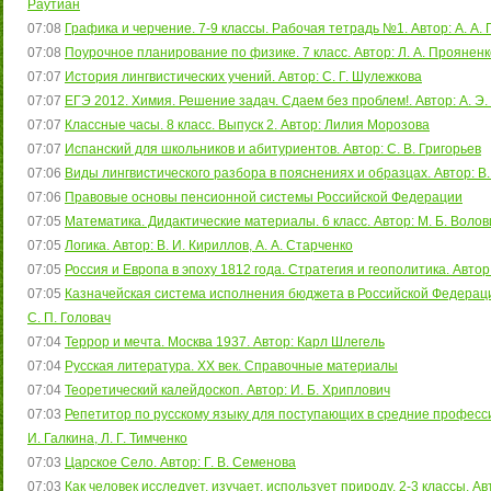
Раутиан
07:08
Графика и черчение. 7-9 классы. Рабочая тетрадь №1. Автор: А. А. 
07:08
Поурочное планирование по физике. 7 класс. Автор: Л. А. Прояненко
07:07
История лингвистических учений. Автор: С. Г. Шулежкова
07:07
ЕГЭ 2012. Химия. Решение задач. Сдаем без проблем!. Автор: А. Э
07:07
Классные часы. 8 класс. Выпуск 2. Автор: Лилия Морозова
07:07
Испанский для школьников и абитуриентов. Автор: С. В. Григорьев
07:06
Виды лингвистического разбора в пояснениях и образцах. Автор: В.
07:06
Правовые основы пенсионной системы Российской Федерации
07:05
Математика. Дидактические материалы. 6 класс. Автор: М. Б. Волов
07:05
Логика. Автор: В. И. Кириллов, А. А. Старченко
07:05
Россия и Европа в эпоху 1812 года. Стратегия и геополитика. Автор
07:05
Казначейская система исполнения бюджета в Российской Федерации.
С. П. Головач
07:04
Террор и мечта. Москва 1937. Автор: Карл Шлегель
07:04
Русская литература. XX век. Справочные материалы
07:04
Теоретический калейдоскоп. Автор: И. Б. Хриплович
07:03
Репетитор по русскому языку для поступающих в средние професси
И. Галкина, Л. Г. Тимченко
07:03
Царское Село. Автор: Г. В. Семенова
07:03
Как человек исследует, изучает, использует природу. 2-3 классы. Авт