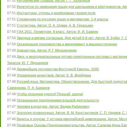
07:52
Риторический словарь. Автор: Г. Г. Хазагеров
07:52
Репетитор по немецкому языку для школьников и абитуриентов. Авто
07:51
Инстантоны, струны и конформная теория поля
07:51
Справочник по русскому языку и математике. 1-4 классы
07:51
Статистика. Автор: О. А. Шумак, А. В. Гераськин
07:50
ГИА 2011. Геометрия. 9 класс. Автор: И. И. Баврин
07:50
Твердые и мягкие согласные. Для детей 6-9 лет. Автор: В. Буйко, Г
07:50
Организация производства и менеджмент в машиностроении
07:49
Адвокатура. Автор: Р. Г. Мельниченко
07:49
Двух- и многодиапазонные оптико-электронные системы с матричны
Тарасов, Ю. Г. Якушенков
07:49
Древнейшие государства Восточной Европы. 2000
07:48
Управление качеством. Автор: Е. В. Фрейдина
07:48
Русский язык. Математика. Обществознание. Для быстрой подготовки
Савченкова, П. А. Баранов
07:48
Чтобы праздник удался! Прощай, школа!
07:48
Организация предпринимательской деятельности
07:47
Человек в культуре. Автор: Вадим Рабинович
07:47
Зоология позвоночных. Автор: В. М. Константинов, С. П. Наумов, С.
07:46
Венеты и этруски. У истоков европейской цивилизации. Автор: Мат
07:46
Правовые Основы Предпринимательства. Автор: Садкова Инна Евг