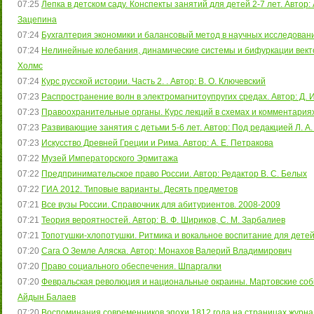
07:25
Лепка в детском саду. Конспекты занятий для детей 2-7 лет. Автор: 
Зацепина
07:24
Бухгалтерия экономики и балансовый метод в научных исследовани
07:24
Нелинейные колебания, динамические системы и бифуркации вектор
Холмс
07:24
Курс русской истории. Часть 2. . Автор: В. О. Ключевский
07:23
Распространение волн в электромагнитоупругих средах. Автор: Д. И.
07:23
Правоохранительные органы. Курс лекций в схемах и комментариях. 
07:23
Развивающие занятия с детьми 5-6 лет. Автор: Под редакцией Л. А
07:23
Искусство Древней Греции и Рима. Автор: А. Е. Петракова
07:22
Музей Императорского Эрмитажа
07:22
Предпринимательское право России. Автор: Редактор В. С. Белых
07:22
ГИА 2012. Типовые варианты. Десять предметов
07:21
Все вузы России. Справочник для абитуриентов. 2008-2009
07:21
Теория вероятностей. Автор: В. Ф. Шириков, С. М. Зарбалиев
07:21
Топотушки-хлопотушки. Ритмика и вокальное воспитание для детей.
07:20
Сага О Земле Аляска. Автор: Монахов Валерий Владимирович
07:20
Право социального обеспечения. Шпаргалки
07:20
Февральская революция и национальные окраины. Мартовские собы
Айдын Балаев
07:20
Воспоминания современников эпохи 1812 года на страницах журнал