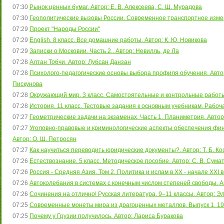
07:30
Рынок ценных бумаг. Автор: Е. В. Алексеева, С. Ш. Мурадова
07:30
Геополитические вызовы России. Современное транспортное измере
07:29
Проект "Народы России"
07:29
English. 8 класс. Все домашние работы. Автор: К. Ю. Новикова
07:29
Записки о Московии. Часть 2.. Автор: Невилль, де Ла
07:28
Алтан Тобчи. Автор: Лубсан Данзан
07:28
Психолого-педагогические основы выбора профиля обучения. Автор: О
Пискунова
07:28
Окружающий мир. 3 класс. Самостоятельные и контрольные работы. 
07:28
История. 11 класс. Тестовые задания к основным учебникам. Рабоча
07:27
Геометрические задачи на экзаменах. Часть 1. Планиметрия. Автор
07:27
Уголовно-правовые и криминологические аспекты обеспечения фин
Автор: О. Ш. Петросян
07:27
Как научиться переводить юридические документы?. Автор: Т. Б. К
07:26
Естествознание. 5 класс. Методическое пособие. Автор: С. В. Сума
07:26
Россия - Средняя Азия. Том 2. Политика и ислам в XX - начале XXI в
07:26
Автоколебания в системах с конечным числом степеней свободы. Ав
07:26
Сочинения на отлично! Русская литература. 9–11 классы. Автор: Э
07:25
Современные монеты мира из драгоценных металлов. Выпуск 1. 1
07:25
Почему у Грузии получилось. Автор: Лариса Буракова