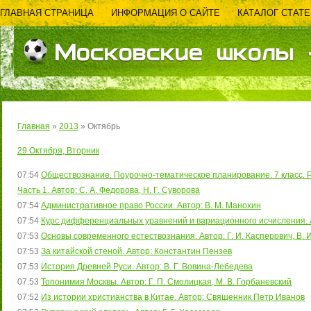
ГЛАВНАЯ СТРАНИЦА
ИНФОРМАЦИЯ О САЙТЕ
КАТАЛОГ СТАТЕ
ОБРАТНАЯ СВЯЗЬ
Московские школы -
Главная
»
2013
»
Октябрь
29 Октября, Вторник
07:54
Обществознание. Поурочно-тематическое планирование. 7 класс. Ра
Часть 1. Автор: С. А. Федорова, Н. Г. Суворова
07:54
Административное право России. Автор: В. М. Манохин
07:54
Курс дифференциальных уравнений и вариационного исчисления. А
07:53
Основы современного естествознания. Автор: Г. И. Касперович, В. 
07:53
За китайской стеной. Автор: Константин Пензев
07:53
История Древней Руси. Автор: В. Г. Вовина-Лебедева
07:53
Топонимия Москвы. Автор: Г. П. Смолицкая, М. В. Горбаневский
07:52
Из истории христианства в Китае. Автор: Священник Петр Иванов