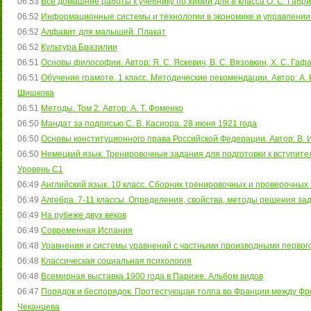
06:53
Все домашние работы к учебнику по химии для 8 класса О. С. Габри
06:52
Информационные системы и технологии в экономике и управлении.
06:52
Алфавит для малышей. Плакат
06:52
Культура Бразилии
06:51
Основы философии. Автор: Я. С. Яскевич, В. С. Вязовкин, Х. С. Гаф
06:51
Обучение грамоте. 1 класс. Методические рекомендации. Автор: А. К.
Шишкова
06:51
Методы. Том 2. Автор: А. Т. Фоменко
06:50
Мандат за подписью С. В. Касиора. 28 июня 1921 года
06:50
Основы конституционного права Российской Федерации. Автор: В. 
06:50
Немецкий язык. Тренировочные задания для подготовки к вступите
Уровень С1
06:49
Английский язык. 10 класс. Сборник тренировочных и проверочных 
06:49
Алгебра. 7-11 классы. Определения, свойства, методы решения зада
06:49
На рубеже двух веков
06:49
Современная Испания
06:48
Уравнения и системы уравнений с частными производными первого 
06:48
Классическая социальная психология
06:48
Всемирная выставка 1900 года в Париже. Альбом видов
06:47
Порядок и беспорядок. Протестующая толпа во Франции между Фрон
Чеканцева