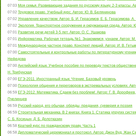
07:03
Моя семья. Развивающие задания по русскому языку. 2-3 классы. Ав
07:02
Трудовое право. Учебный курс. Автор: Ю. В. Белянинова
07:02
Управление качеством. Автор: Б. И. Герасимов, Е. Б. Герасимова, А
07:02
Экология. Транспортное сооружение и окружающая среда. Автор: Ю.
07:01
Развитие речи детей 3-5 лет. Автор: О. С. Ушакова
07:01
Информатика. Рабочая тетрадь №1. Знакомимся, узнаем. Автор: М. 
07:01
Международное частное право. Конспект лекций. Автор: И. В. Геть
07:00
Самостоятельные и контрольные работы по литературному чтению. 4 
Нефедова
07:00
Английский язык. Учебное пособие по переводу текстов обществен
Н. Трибунская
07:00
ЕГЭ-2011. Иностранный язык. Чтение. Базовый уровень
07:00
Психология общения и переговоров в экстремальных условиях. Автор:
06:59
ЕГЭ-2012. Математика. Сдаем без проблем!. Автор: Г. В. Дорофеев, Е
Пчелинцев
06:59
Русский народ, его обычаи, обряды, предания, суеверия и поэзия
06:59
Строительная механика. В 2 книгах. Книга 1. Статика упругих систем.
С. Б. Косицын, Д. Б. Долотказин
06:58
Краткий курс по гражданскому праву. Часть 1
06:58
Дипломатический церемониал и протокол. Автор: Джон Вуд, Жан С