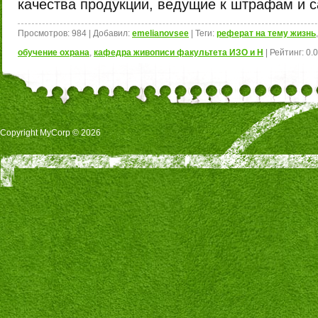
качества продукции, ведущие к штрафам и с
Просмотров
:
984
|
Добавил
:
emelianovsee
|
Теги
:
реферат на тему жизнь
обучение охрана
,
кафедра живописи факультета ИЗО и Н
|
Рейтинг
:
0.0
Copyright MyCorp © 2026