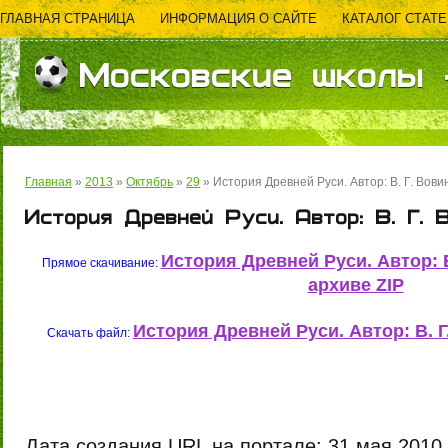
ГЛАВНАЯ СТРАНИЦА
ИНФОРМАЦИЯ О САЙТЕ
КАТАЛОГ СТАТЕ
ОБРАТНАЯ СВЯЗЬ
Московские школы -
Главная
»
2013
»
Октябрь
»
29
» История Древней Руси. Автор: В. Г. Вов
История Древней Руси. Автор: В. Г. 
История Древней Руси. Автор: В
Прямое скачивание:
архиве ZIP
История Древней Руси. Автор: В. Г
Скачать файл:
Дата создания URL на портале:
31 мая 2010 